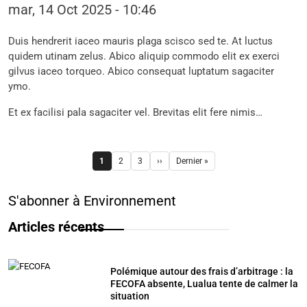
mar, 14 Oct 2025 - 10:46
Duis hendrerit iaceo mauris plaga scisco sed te. At luctus
quidem utinam zelus. Abico aliquip commodo elit ex exerci
gilvus iaceo torqueo. Abico consequat luptatum sagaciter
ymo.
Et ex facilisi pala sagaciter vel. Brevitas elit fere nimis…
Pagination
1
2
3
››
Dernier »
Page
Page
Page
Page suivante
Dernière page
S'abonner à Environnement
Articles récents
Polémique autour des frais d’arbitrage : la
FECOFA absente, Lualua tente de calmer la
situation