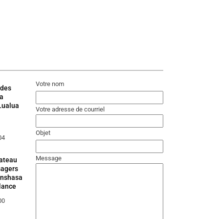
Votre nom
 des
la
Lualua
Votre adresse de courriel
Objet
04
Message
bateau
sagers
Kinshasa
llance
00