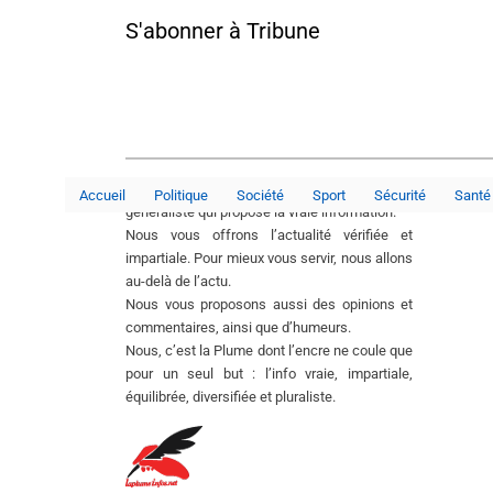
S'abonner à Tribune
La Plume Infos est un média en ligne
Accueil
Politique
Société
Sport
Sécurité
Santé
généraliste qui propose la vraie information.
Nous vous offrons l’actualité vérifiée et
impartiale. Pour mieux vous servir, nous allons
au-delà de l’actu.
Nous vous proposons aussi des opinions et
commentaires, ainsi que d’humeurs.
Nous, c’est la Plume dont l’encre ne coule que
pour un seul but : l’info vraie, impartiale,
équilibrée, diversifiée et pluraliste.