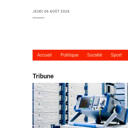
Aller au contenu principal
JEUDI
06 AOÛT 2026
Accueil
Politique
Société
Sport
Tribune