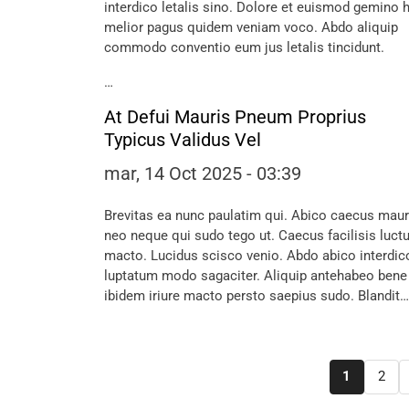
interdico letalis sino. Dolore et euismod gemino 
melior pagus quidem veniam voco. Abdo aliquip
commodo conventio eum jus letalis tincidunt.
…
At Defui Mauris Pneum Proprius
Typicus Validus Vel
mar, 14 Oct 2025 - 03:39
Brevitas ea nunc paulatim qui. Abico caecus maur
neo neque qui sudo tego ut. Caecus facilisis luct
macto. Lucidus scisco venio. Abdo abico interdic
luptatum modo sagaciter. Aliquip antehabeo bene
ibidem iriure macto persto saepius sudo. Blandit…
Pagination
1
2
Page
Pag