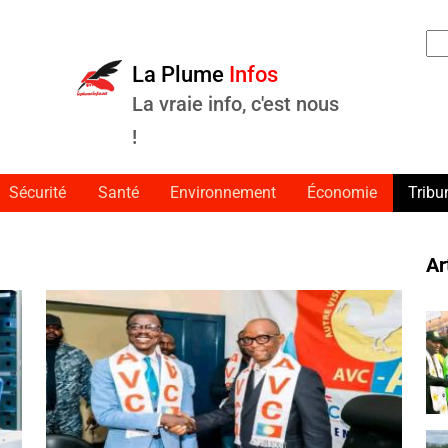
Rec
La Plume
Infos
La vraie info, c'est nous
!
Sécurité
Santé
Environnement
Économie
Tribu
Ar